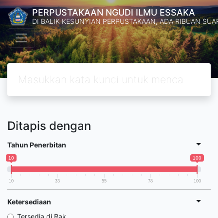
PERPUSTAKAAN NGUDI ILMU ESSAKA
DI BALIK KESUNYIAN PERPUSTAKAAN, ADA RIBUAN S
Ditapis dengan
Tahun Penerbitan
10
100
10
33
55
78
100
Ketersediaan
Tersedia di Rak